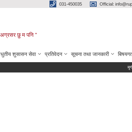
031-450035
Official: info@r
न अग्रसर छु म पनि ”
िधुतीय शुसासन सेवा
प्रतिवेदन
सूचना तथा जानकारी
बिषयग
मृगौला प्