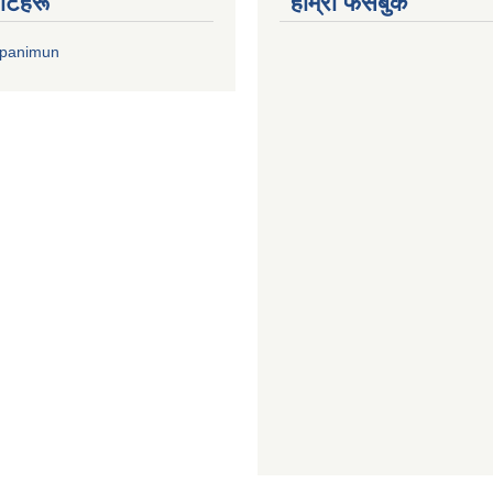
वीटहरू
हाम्रो फेसबुक
upanimun