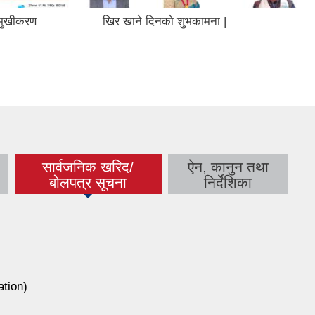
िमुखीकरण
खिर खाने दिनको शुभकामना |
सार्वजनिक खरिद/
ऐन, कानुन तथा
(active tab)
बोलपत्र सूचना
निर्देशिका
ation)