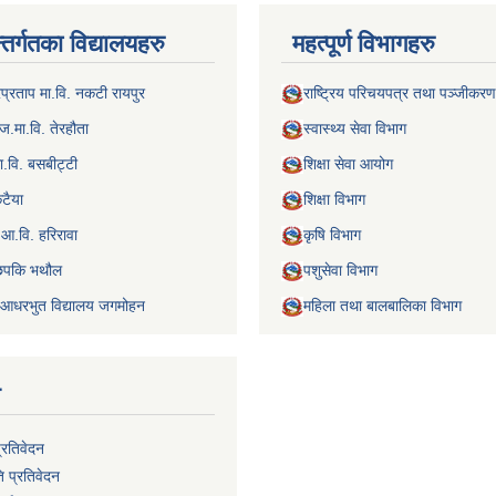
्तर्गतका विद्यालयहरु
महत्पूर्ण विभागहरु
रप्रताप मा.वि. नकटी रायपुर
राष्ट्रिय परिचयपत्र तथा पञ्जीकरण
ज.मा.वि. तेरहौता
स्वास्थ्य सेवा विभाग
ा.वि. बसबीट्टी
शिक्षा सेवा आयोग
कटैया
शिक्षा विभाग
ी आ.वि. हरिरावा
कृषि विभाग
 छपकि भथौल
पशुसेवा विभाग
र्ष आधरभुत विद्यालय जगमोहन
महिला तथा बालबालिका विभाग
न
प्रतिवेदन
ि प्रतिवेदन