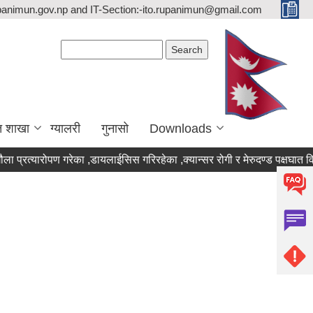
upanimun.gov.np and IT-Section:-ito.rupanimun@gmail.com
Search form
Search
त शाखा
ग्यालरी
गुनासो
Downloads
रत्यारोपण गरेका ,डायलाईसिस गरिरहेका ,क्यान्सर रोगी र मेरुदण्ड पक्षघात विराम