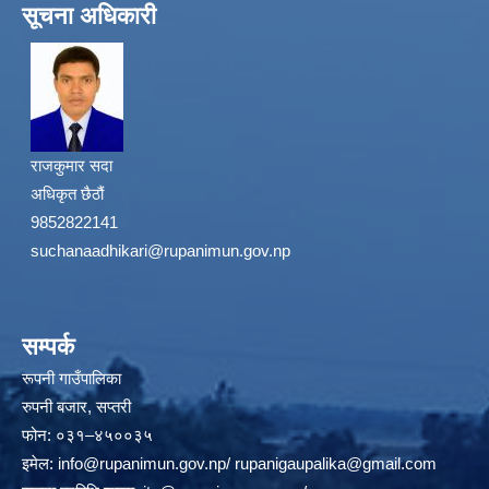
सूचना अधिकारी
राजकुमार सदा
अधिकृत छैठौं
9852822141
suchanaadhikari@rupanimun.gov.np
सम्पर्क
रूपनी गाउँपालिका
रुपनी बजार, सप्तरी
फोन: ०३१–४५००३५
इमेल:
info@rupanimun.gov.np
/
rupanigaupalika@gmail.com