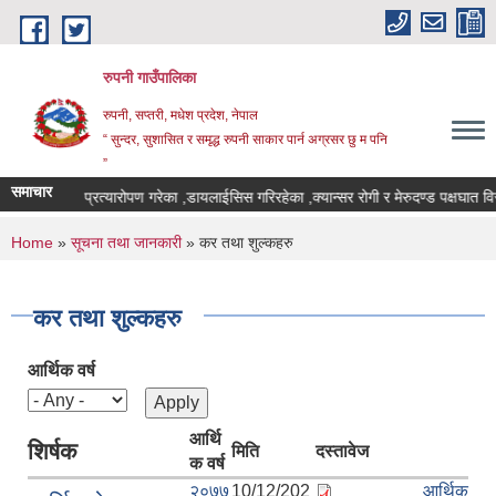
Skip to main content
रुपनी गाउँपालिका
रुपनी, सप्तरी, मधेश प्रदेश, नेपाल
“ सुन्दर, सुशासित र समृद्ध रुपनी साकार पार्न अग्रसर छु म पनि
”
समाचार
मृगौला प्रत्यारोपण गरेका ,डायलाईसिस गरिरहेका ,क्यान्सर रोगी र मेरुदण्ड पक्षघात 
You are here
Home
»
सूचना तथा जानकारी
» कर तथा शुल्कहरु
कर तथा शुल्कहरु
आर्थिक वर्ष
आर्थि
शिर्षक
मिति
दस्तावेज
क वर्ष
२०७७
10/12/202
आर्थिक