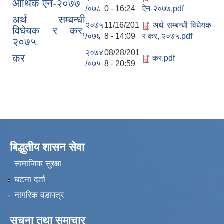
आर्थिक ऐन-२०७७
/०७८
0 - 16:24
ऐन-२०७७.pdf
अर्थ सम्बन्धी
२०७५
11/16/201
अर्थ सम्बन्धी विधेयक
विधेयक र कर,
/०७६
8 - 14:09
र कर, २०७५.pdf
२०७५
२०७४
08/28/201
कर
कर.pdf
/०७५
8 - 20:59
बिद्धुतीय शासन सेवा
सामाजिक सुरक्षा
घटना दर्ता
नागरिक वडापत्र
सूचना तथा समाचार