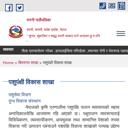
Skip to main content
रुपनी गाउँपालिका
रुपनी, सप्तरी, मधेश प्रदेश, नेपाल
“ सुन्दर, सुशासित र समृद्ध रुपनी साकार पार्न अग्रसर छु म पनि
”
समाचार
मृगौला प्रत्यारोपण गरेका ,डायलाईसिस गरिरहेका ,क्यान्सर रोगी र मेरुदण्ड पक्ष
You are here
Home
»
बिषयगत शाखा
» पशुपंक्षी विकास शाखा
पशुपंक्षी विकास शाखा
पशुसेवा विभाग
दुग्ध विकास संस्थान
नेपालको कृषि प्रणालीमा पशुपंक्षि पालन व्यवसायको महत्व
अनादिकालदेखि आजसम्म रहि आएको छ। पक्षुपालन व्यवसायलाई
विविधिकरण, व्यवसायीकरण, आयमुलक तथा सम्मानित पेशाको रुपमा
विकास गरी उत्पादन पु¥याउने पशुपंक्षि विकास शाखाको प्रमुख उद्देश्य