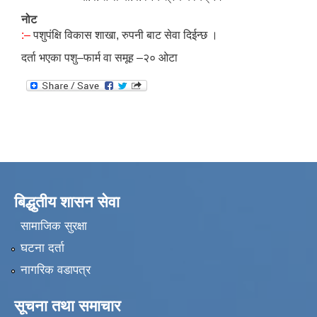
नोट
:–
पशुपंक्षि विकास शाखा, रुपनी बाट सेवा दिईन्छ ।
दर्ता भएका पशु–फार्म वा समूह –२० ओटा
बिद्धुतीय शासन सेवा
सामाजिक सुरक्षा
घटना दर्ता
नागरिक वडापत्र
सूचना तथा समाचार