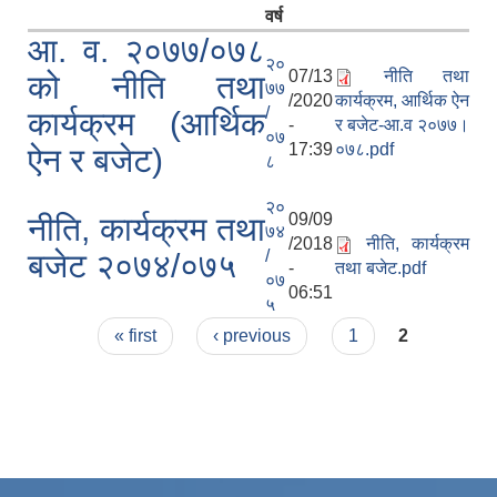
वर्ष
आ. व. २०७७/०७८
२०
07/13
नीति तथा
को नीति तथा
७७
/2020
कार्यक्रम, आर्थिक ऐन
/
कार्यक्रम (आर्थिक
-
र बजेट-आ.व २०७७।
०७
17:39
०७८.pdf
ऐन र बजेट)
८
२०
09/09
नीति, कार्यक्रम तथा
७४
/2018
नीति, कार्यक्रम
/
बजेट २०७४/०७५
-
तथा बजेट.pdf
०७
06:51
५
Pages
« first
‹ previous
1
2