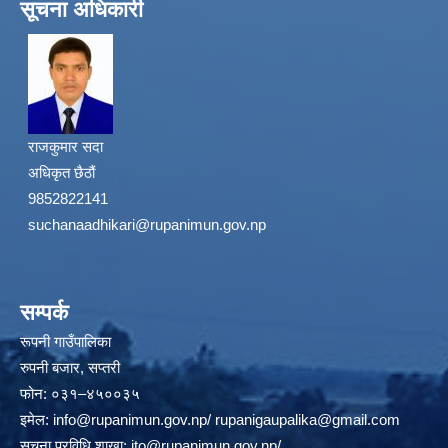
सूचना अधिकारी
राजकुमार सदा
अधिकृत छैठौं
9852822141
suchanaadhikari@rupanimun.gov.np
सम्पर्क
रूपनी गाउँपालिका
रुपनी बजार, सप्तरी
फोन: ०३१–४५००३५
इमेल:
info@rupanimun.gov.np
/
rupanigaupalika@gmail.com
सूचना प्रविधि शाखा:
ito@rupanimun.gov.np
/