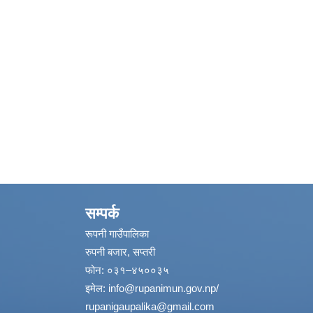
सम्पर्क
रूपनी गाउँपालिका
रुपनी बजार, सप्तरी
फोन: ०३१–४५००३५
इमेल:
info@rupanimun.gov.np
/
rupanigaupalika@gmail.com