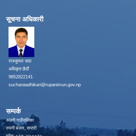
सूचना अधिकारी
राजकुमार सदा
अधिकृत छैठौं
9852822141
suchanaadhikari@rupanimun.gov.np
सम्पर्क
रूपनी गाउँपालिका
रुपनी बजार, सप्तरी
फोन: ०३१–४५००३५