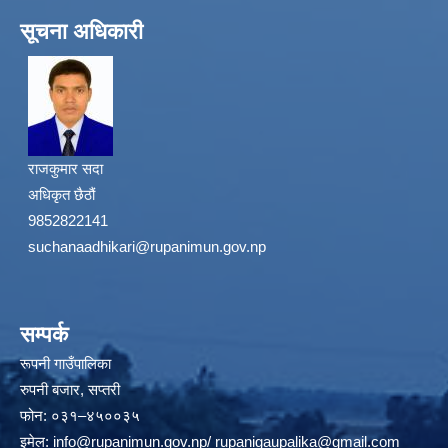
सूचना अधिकारी
राजकुमार सदा
अधिकृत छैठौं
9852822141
suchanaadhikari@rupanimun.gov.np
सम्पर्क
रूपनी गाउँपालिका
रुपनी बजार, सप्तरी
फोन: ०३१–४५००३५
इमेल:
info@rupanimun.gov.np
/
rupanigaupalika@gmail.com