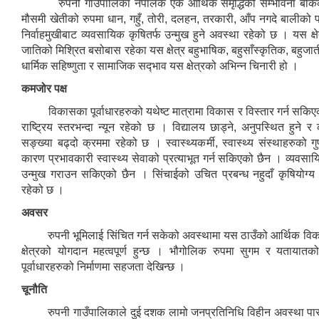
रुपनी गाउँपालिका नेपालकै एक आर्थिक संमृद्धिको सम्भावना बोकेको क्
मौसमी खेतीको रुपमा धान, गहुँ, तोरी, दलहन, तरकारी, आँप नगदे बालीको पर्य
निर्वाहमुखीबाट व्यवसायिक कृषितर्फ उन्मुख हुने अवस्था रहेको छ । यस क्ष
जातिको मिश्रित बसोबास रहेका यस क्षेत्र बहुभाषिक, बहुसाँस्कृतिक, बहुज
धार्मिक सहिष्णुता र सामाजिक सद्‍भाव यस क्षेत्रको अभिन्न चिनारी हो ।
कमजोर पक्ष
विकासका पूर्वाधारहरुको यथेष्ट मात्रामा विकास र विस्तार गर्न सकिएक
राष्ट्रिय स्तरभन्दा न्यून रहेको छ । विद्यालय छाड्ने, अनुपस्थित हुने र कक्ष
सङ्ख्या बढ्दो क्रममा रहेको छ । स्वास्थ्यकर्मी, स्वास्थ्य संस्थाहरुको ग
कारण प्रभावकारी स्वास्थ्य सेवाको प्रत्याभूत गर्न सकिएको छैन । व्यवसा
उन्मुख गराउन सकिएको छैन । सिंचाईको उचित प्रबन्ध नहुदाँ कृषियोग्य भू
रहेको छ ।
अवसर
रुपनी भूमिलाई सिंचित गर्न सकेको अवस्थामा यस ठाउँको आर्थिक विक
क्षेत्रको योगदान महत्वपूर्ण हुन्छ । भौगोलिक रुपमा सुगम र यतायातक
पूर्वाधारहरुको निर्माणमा सहजता देखिन्छ ।
चूनौति
रुपनी गाउँपालिकाले दुई दशक लामो जनप्रतिनिधि विहीन अवस्था पार 