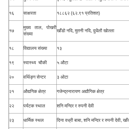
१६
साक्षरता
१८८६२ (६२.९१ प्रतिशत)
मुख्य ताल, पोखरी
१७
खाँडो नदि, मुतनी नदि, दुधैलौ खोल्ला
संख्या
१८
विद्यालय संख्या
१३
१९
स्वास्थ्य चौकी
५ औटा
२०
वर्थिङ्ग सेन्टर
३ ओटा
२१
औद्यगिक क्षेत्र
गजेन्द्रनारायण अद्यौगिक क्षेत्र
२२
पर्यटक स्थाल
शनि मन्दिर र रुपनी देवी
२३
धार्मिक स्थल
दिना वध्री बाबा, शनि मन्दिर र रुपनी देवी, खा