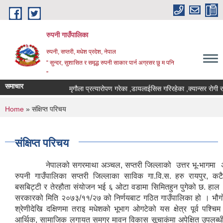
Skip to main content
रुपनी गाउँपालिका
रुपनी, सप्तरी, मधेश प्रदेश, नेपाल
“ सुन्दर, सुशासित र समृद्ध रुपनी साकार पार्न अग्रसर छु म पनि
”
समाचार
मृगौला प्रत्यारोपण गरेका ,डायलाईसिस गरिरहेका ,क्यान्सर रोगी र म
You are here
Home
» संक्षिप्त परिचय
संक्षिप्त परिचय
नेपालको सगरमाथा अञ्‍चल, सप्तरी जिल्लाको उत्तर भू-भागमा अब
रुपनी गाउँपालिका सप्तरी जिल्लाका साविक गा.वि.स. हरु रायपुर, कटैय
बसबिट्टी र तेरहौता संयोजन भई ६ ओटा वडामा सिमितहुन पुगेको छ. हाल २ न
सरकारको मिति २०७३/११/२७ को निर्णयबाट गठित गाउँपालिका हो । भौगोल
श्रेणीदेखि दक्षिणमा तराइ मधेशको भूभाग ओगटेको यस क्षेत्र पूर्व पश्चि
आर्थिक, सामाजिक लगायत समग्र मावन विकास सूचाकंमा अपेक्षित उपलब्