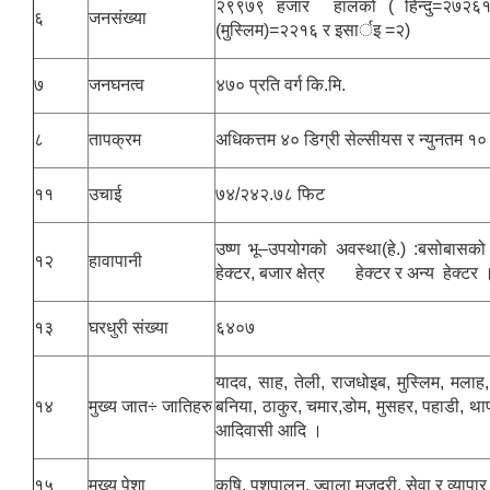
२९९७९ हजार हालको ( हिन्दु=२७२६१,
६
जनसंख्या
(मुस्लिम)=२२१६ र इसार्इ ‍=२)
७
जनघनत्व
४७० प्रति वर्ग कि.मि.
८
तापक्रम
अधिकत्तम ४० डिग्री सेल्सीयस र न्युनतम १० 
११
उचाई
७४/२४२.७८ फिट
उष्ण भू–उपयोगको अवस्था(हे.) :बसोबासको क्ष
१२
हावापानी
हेक्टर, बजार क्षेत्र हेक्टर र अन्य हेक्टर 
१३
घरधुरी संख्या
६४०७
यादव, साह, तेली, राजधोइब, मुस्लिम, मलाह
१४
मुख्य जात÷ जातिहरु
बनिया, ठाकुर, चमार,डोम, मुसहर, पहाडी, था
आदिवासी आदि ।
१५
मुख्य पेशा
कृषि, पशुपालन, ज्वाला मजदुरी, सेवा र व्यापा