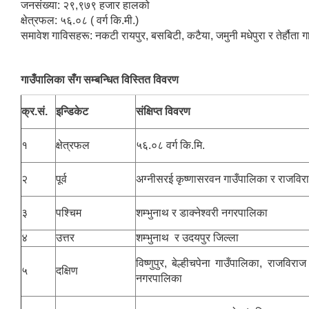
जनसंख्या: २९,९७९ हजार हालको
क्षेत्रफल: ५६.०८ ( वर्ग कि.मी.)
समावेश गाविसहरू: नकटी रायपुर, बसबिटी, कटैया, जमुनी मधेपुरा र तेर्हौता ग
गाउँपालिका सँग सम्बन्धित विस्तित विवरण
क्र.सं.
इन्डिकेट
संक्षिप्त विवरण
१
क्षेत्रफल
५६.०८ वर्ग कि.मि.
२
पूर्व
अग्नीसरई कृष्णासरवन गाउँपालिका र राजवि
३
पश्चिम
शम्भुनाथ र डाक्नेश्वरी नगरपालिका
४
उत्तर
शम्भुनाथ र उदयपुर जिल्ला
विष्णुपुर, बेल्हीचपेना गाउँपालिका, राजविरा
५
दक्षिण
नगरपालिका