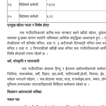
२४
बिदेशमा बसेको
१३२४
२५
बिदेशमा बसेको
६२९
प्रमुख खोला नाला र विशेष क्षेत्र
यस गाउँपालिकाको करिब मध्य भागबाट बहने खाँडो खोला, दुधेला खो
समयमा दु:खका कारण भएपनि भविष्यका आर्थिक संवृद्धिका आधारहरु हुन् । र
तेरहौतामा पर्ने शनिदेव मन्दिर, वडा नं. ३ कटैयाको दिनभद्री मन्दिर तथा व
मन्दिर र वडा नं. २ पिप्पराहीको खाँखी बाबा मन्दिर यस गाउँपालिकाको धार्म
विशेष क्षेत्रको रुपमा रहेको छ ।
धर्म, संस्कृति र जातजाती
यस गाउँपालिका क्षेत्रमा हिन्दु र ईस्लाम धर्मालम्वीहरुको बसोवास
जितिया, समाचकेबा, दशैं, तिहार, छठ,माघी, श्रीपंञ्चमी,होली, सिरुवा, 
पर्वहरु मनाउने गर्दछन् । यस क्षेत्रमा यादव, साह, राजधोइब,थारु, चमार, डोम
मुस्लिम लगायतका जातजातिहरुको मिश्रित बसोबास रहेको छ ।
विद्यमान अवस्थाको समिक्षा
सबल पक्ष