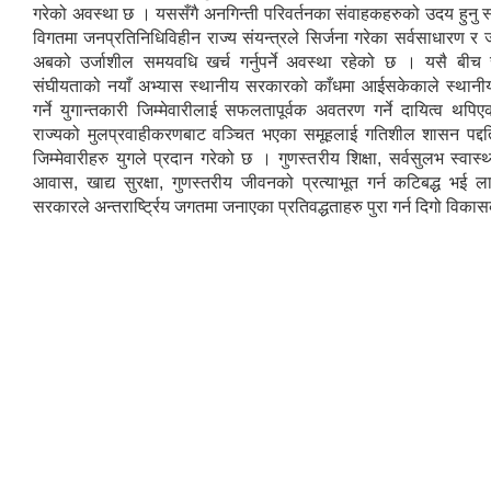
गरेको अवस्था छ । यससँगै अनगिन्ती परिवर्तनका संवाहकहरुको उदय हुनु स
विगतमा जनप्रतिनिधिविहीन राज्य संयन्त्रले सिर्जना गरेका सर्वसाधारण र
अबको उर्जाशील समयवधि खर्च गर्नुपर्ने अवस्था रहेको छ । यसै बीच 
संघीयताको नयाँ अभ्यास स्थानीय सरकारको काँधमा आईसकेकाले स्थानी
गर्ने युगान्तकारी जिम्मेवारीलाई सफलतापूर्वक अवतरण गर्ने दायित्व 
राज्यको मुलप्रवाहीकरणबाट वञ्‍चित भएका समूहलाई गतिशील शासन पद्दतिमा 
जिम्मेवारीहरु युगले प्रदान गरेको छ । गुणस्तरीय शिक्षा, सर्वसुलभ स्वास्
आवास, खाद्य सुरक्षा, गुणस्तरीय जीवनको प्रत्याभूत गर्न कटिबद्ध भई ला
सरकारले अन्तरार्ष्ट्रिय जगतमा जनाएका प्रतिवद्धताहरु पुरा गर्न दिगो विक