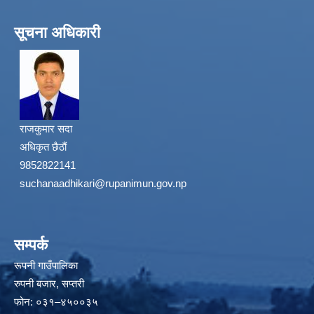
सूचना अधिकारी
राजकुमार सदा
अधिकृत छैठौं
9852822141
suchanaadhikari@rupanimun.gov.np
सम्पर्क
रूपनी गाउँपालिका
रुपनी बजार, सप्तरी
फोन: ०३१–४५००३५