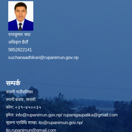
राजकुमार सदा
अधिकृत छैठौं
9852822141
suchanaadhikari@rupanimun.gov.np
सम्पर्क
रूपनी गाउँपालिका
रुपनी बजार, सप्तरी
फोन: ०३१–४५००३५
इमेल:
info@rupanimun.gov.np
/
rupanigaupalika@gmail.com
सूचना प्रविधि शाखा:
ito@rupanimun.gov.np
/
ito.rupanimun@gmail.com