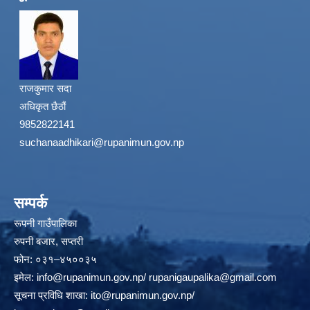
राजकुमार सदा
अधिकृत छैठौं
9852822141
suchanaadhikari@rupanimun.gov.np
सम्पर्क
रूपनी गाउँपालिका
रुपनी बजार, सप्तरी
फोन: ०३१–४५००३५
इमेल:
info@rupanimun.gov.np
/
rupanigaupalika@gmail.com
सूचना प्रविधि शाखा:
ito@rupanimun.gov.np
/