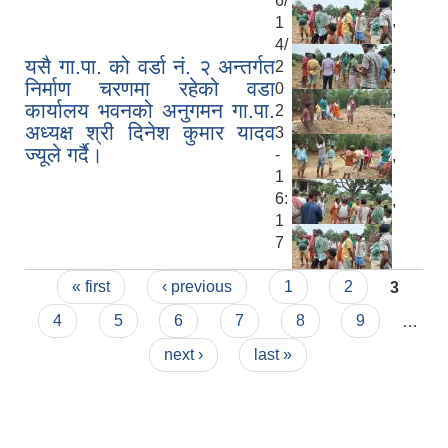
6/
,
1
4/
यसै गा.पा. को वर्डा नं. २ अन्तर्गत
,
2
निर्माण चरणमा रहेको वडा
0
कार्यालय भवनको अनुगमन गा.पा.
,
2
अध्यक्ष श्री दिनेश कुमार यादव
3
ज्यूले गर्दै।
-
,
1
6:
,
1
7
Pages
« first
‹ previous
1
2
3
4
5
6
7
8
9
…
next ›
last »