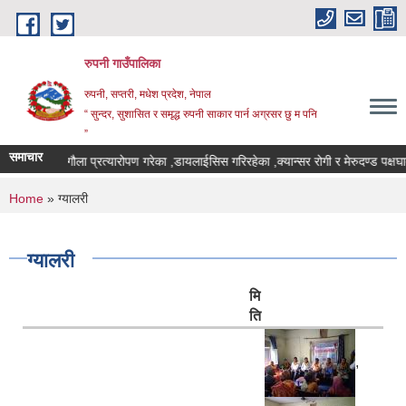
Skip to main content
रुपनी गाउँपालिका
रुपनी, सप्तरी, मधेश प्रदेश, नेपाल
“ सुन्दर, सुशासित र समृद्ध रुपनी साकार पार्न अग्रसर छु म पनि
”
समाचार
मृगौला प्रत्यारोपण गरेका ,डायलाईसिस गरिरहेका ,क्यान्सर रोगी र मेरुदण्ड पक्षघा
You are here
Home
» ग्यालरी
ग्यालरी
मि
ति
,