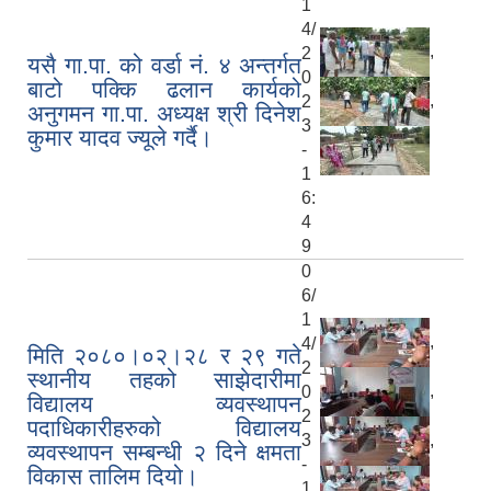
1
4/
,
2
यसै गा.पा. को वर्डा नं. ४ अन्तर्गत
0
बाटो पक्कि ढलान कार्यको
,
2
अनुगमन गा.पा. अध्यक्ष श्री दिनेश
3
कुमार यादव ज्यूले गर्दै।
-
1
6:
4
9
0
6/
1
,
4/
मिति २०८०।०२।२८ र २९ गते
2
स्थानीय तहको साझेदारीमा
,
0
विद्यालय व्यवस्थापन
2
पदाधिकारीहरुको विद्यालय
,
3
व्यवस्थापन सम्बन्धी २ दिने क्षमता
-
विकास तालिम दियो।
1