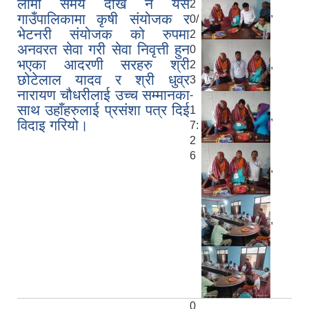
लामो समय देखि नै यस
2
,
गाउँपालिकामा कृषी संयोजक र
0/
भेटनरी संयोजक को रुपमा
2
अनवरत सेवा गरी सेवा निवृत्ती हुन
0
भएका आदरणी सरहरु श्री
,
2
छोटेलाल यादव र श्री धुव्र
3
नारायण चौधरीलाई उच्च सम्मानका
-
साथ उहाँहरुलाई प्रसंशा पत्र दिई
1
,
विदाइ गरियो।
7:
2
6
,
,
0