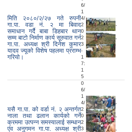
6/
1
मिति २०८०/२/२७ गते रुपनी
4/
गा.पा. वडा नं. २ मा बिवाद
,
2
समाधान गर्दै बाबा डिहबार थान
0
सम्म बाटो निर्माण कार्य सूरुवात गर्न
,
2
गा.पा. अध्यक्ष श्री दिनेश कुमार
3
यादव ज्यूको विशेष पहलमा प्रराम्भ
-
गरियो।
1
7:
1
5
0
6/
1
,
4/
यसै गा.पा. को वर्डा नं. २ अन्तर्गत
2
नाला तथा ढलान कार्यको गर्ने
,
0
क्रममा उत्पन्न समस्यालाई सम्धान
2
एंव अनुगमन गा.पा. अध्यक्ष श्री
,
3