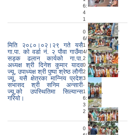
6:
4
1
,
0
6/
,
मिति २०८०।०२।२९ गते यसै
1
गा.पा. को वर्डा नं. २ पौवा गाउँमा
4/
,
सड्क ढलान कार्यको गा.पा.
2
अध्यक्ष श्री दिनेश कुमार यादव
0
,
ज्यू, उपाध्यक्ष श्री पुष्पा श्रेष्ठ लौगी
2
ज्यू, यसै क्षेत्रका मान्निय प्रदेश
3
सभासद श्री सनिम अन्सारी
-
ज्यू,को उपस्थितिमा सिल्यान्स
1
,
गरियो।
6:
3
2
,
0