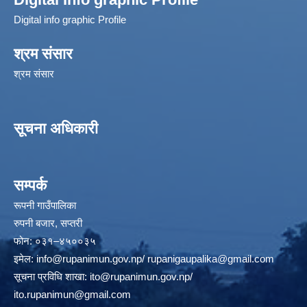
Digital info graphic Profile
श्रम संसार
श्रम संसार
सूचना अधिकारी
सम्पर्क
रूपनी गाउँपालिका
रुपनी बजार, सप्तरी
फोन: ०३१–४५००३५
इमेल:
info@rupanimun.gov.np
/
rupanigaupalika@gmail.com
सूचना प्रविधि शाखा:
ito@rupanimun.gov.np
/
ito.rupanimun@gmail.com