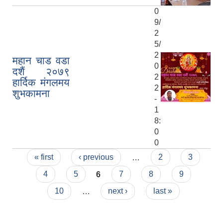
0
9/
2
5/
2
महान चाड वडा
0
दशैं २०७९
2
हार्दिक मंगलमय
2
शुभकामना
-
1
8:
0
0
Pages
« first
‹ previous
…
2
3
4
5
6
7
8
9
10
…
next ›
last »