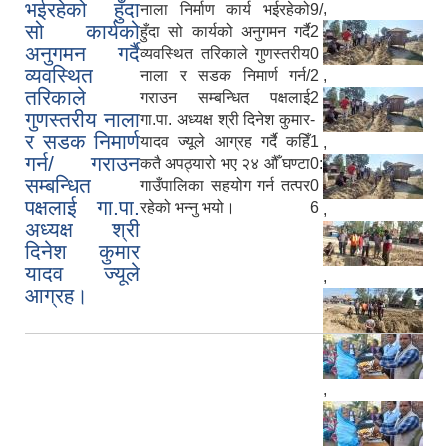
भईरहेको हुँदा
,
नाला निर्माण कार्य भईरहेको
9/
सो कार्यको
हुँदा सो कार्यको अनुगमन गर्दै
2
अनुगमन गर्दै
व्यवस्थित तरिकाले गुणस्तरीय
0
व्यवस्थित
नाला र सडक निमार्ण गर्न/
2
,
तरिकाले
गराउन सम्बन्धित पक्षलाई
2
गुणस्तरीय नाला
गा.पा. अध्यक्ष श्री दिनेश कुमार
-
र सडक निमार्ण
यादव ज्यूले आग्रह गर्दै कहिँ
1
,
गर्न/ गराउन
कतै अपठ्यारो भए २४ औँ घण्टा
0:
सम्बन्धित
गाउँपालिका सहयोग गर्न तत्पर
0
पक्षलाई गा.पा.
रहेको भन्नु भयो।
6
,
अध्यक्ष श्री
दिनेश कुमार
यादव ज्यूले
,
आग्रह।
,