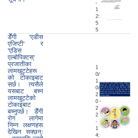
-
1
2:
5
5
डेँगी 'एडीस
एजिप्टी' र
'एडिस
एल्बोपिक्टस्'
प्रजातीका
1
लामखुट्टेहरू
0/
को टोकाइबाट
1
सर्छ। त्यसैले
0/
यसबाट बच्न
2
लामखुट्टेको
,
0
टोकाइबाट
2
बच्नुपर्छ। डेँगी
2
रोग लागेमा
-
निम्न लक्षणहरू
1
देखिन सक्छन्ः
4: