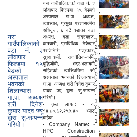
यस गाउँपालिकाको वडा नं. २
लौवापार फिल्डमा १५ बेडको
,
अस्पताल गा.पा. अध्यक्ष,
उपाध्यक्ष, प्रमुख प्रशासकीय
अधिकृत, ६ वटै वडाका वडा
,
यस
अध्यक्ष, वडा सदस्यहरु,
1
गाउँपालिकाको
कर्मचारी, प्राविधिक, ठेकेदार
2/
वडा नं. २
प्रतिनिधि, पत्रकार,
,
0
लौवापार
सुरक्षाकर्मी, राजनैतिक-कर्मि,
9/
फिल्डमा १५
बुद्धिजीवी, भद्र-भलादमी
2
बेडको
सहितको उपस्थितिमा सो
0
अस्पताल
अस्पताल भवनको शिलान्यास
2
,
भवनको
गा.पा. अध्यक्ष श्री दिनेश कुमार
2
शिलान्यास
यादव ज्यू द्वारा सु-सम्पन्न
-
गा.पा. अध्यक्ष
गरियो।
1
श्री दिनेश
• कुल लागत: - रु.
,
6:
कुमार यादव ज्यू
१४,८०,६२,२५३.४० भ्याट
3
द्वारा सु-सम्पन्न
बाहेक
1
गरियो।
• Company Name: -
,
HPC Construction