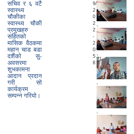
सचिव र ६ वटै
9/
स्वास्थ्य
2
चौकीका
0
स्वास्थ्य चौकी
2
,
प्रमुखहरु
2
सहितको
-
मासिक वैठकमा
2
महान चाड बडा
0:
,
दशैंको सु-
5
अवसरमा
8
शुभकामना
आदान प्रदान
गरी सो
,
कार्यक्रम
सम्पन्न गरियो।
,