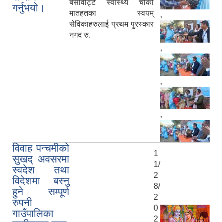
बसविट्टि स्वास्थ्य चौकी
गर्नुभयो।
मातहतका स्वयम्
,
सेविकाहरुलाई प्रथम पुरस्कार
नगद रु.
,
,
,
विवाह पन्चमीको
1
सुखद् अवसरमा
1/
स्वदेश तथा
2
विदेशमा बस्नु
8/
हुने सम्पूर्ण
2
रुपनी
0
गाउँपालिका
2