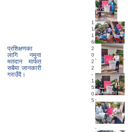
,
1
1/
1
6/
प्रशिक्षणका
2
लागि नमुना
0
,
,
मतदान मार्फत
2
सबैमा जानकारी
2
गराउँदै।
-
1
5:
0
,
5
,