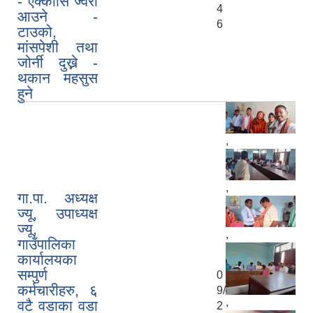
- एक्कासि ज्वरो
4
आउने -
6
टाउको,
मांसपेशी तथा
जोर्नी दुख्ने -
थकान महसुस
हुने
,
,
गा.पा. अध्यक्ष
ज्यू, उपाध्यक्ष
ज्यू,
,
गाउँपालिका
कार्यालयका
सम्पुर्ण
0
कर्मचारीहरु, ६
9/
,
वटै वडाका वडा
2