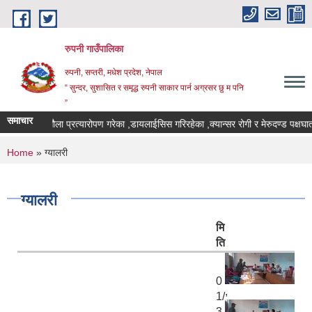
Skip to main content
रुपनी गाउँपालिका
रुपनी, सप्तरी, मधेश प्रदेश, नेपाल
“ सुन्दर, सुशासित र समृद्ध रुपनी साकार पार्न अग्रसर छु म पनि
”
समाचार
मृगौला प्रत्यारोपण गरेका ,डायलाईसिस गरिरहेका ,क्यान्सर रोगी र मेरुदण्ड पक्षघात 
You are here
Home
» ग्यालरी
ग्यालरी
मि
ति
0
,
1/
3